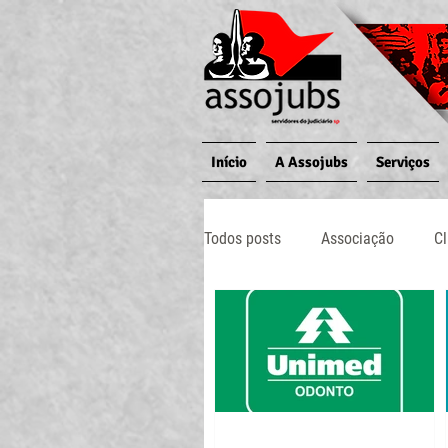
Início
A Assojubs
Serviços
Todos posts
Associação
Cl
Fotos
Jornal O Processo
Midia