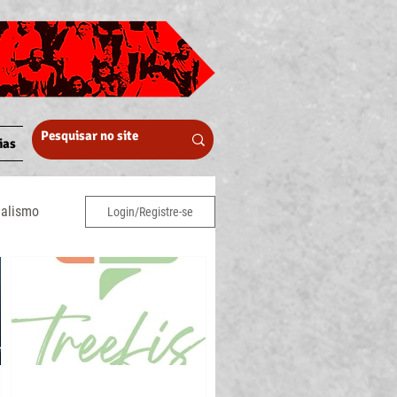
ias
nalismo
Login/Registre-se
rmativos