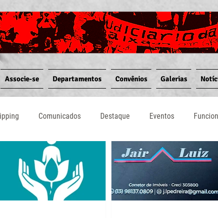
Associe-se
Departamentos
Convênios
Galerias
Notíc
ipping
Comunicados
Destaque
Eventos
Funcio
Judiciário
Notícias
Convênios
Vídeos
Info