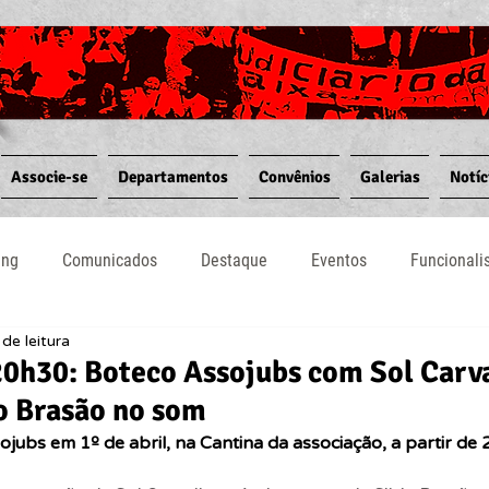
Associe-se
Departamentos
Convênios
Galerias
Notíc
ing
Comunicados
Destaque
Eventos
Funcional
de leitura
Notícias
Convênios
Vídeos
Informativos
 20h30: Boteco Assojubs com Sol Carv
o Brasão no som
jubs em 1º de abril, na Cantina da associação, a partir de