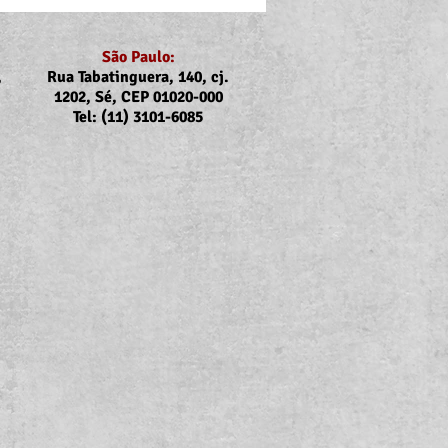
São Paulo:
,
Rua Tabatinguera, 140, cj.
1202, Sé, CEP 01020-000
Tel: (11) 3101-6085
ubs e Sintrajus nas
rcas de Registro, Iguape,
uba, Caraguatatuba e
bela