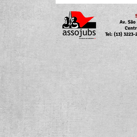
Av. São 
Centr
Tel: (13) 3223
Portaria Nº 10.855/2026
sobre a atualização da
concessão do auxílio-saúde
para servidores/as ativos/as e
inativos/as