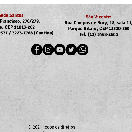
Sede Santos:
São Vicente:
Francisco, 276/278,
Rua Campos de Bury, 18, sala 11
o, CEP 11013-202
Parque Bitaru, CEP 11310-350
-2377 / 3223-7768 (Cantina)
Tel: (13) 3468-2665
Recomposição do auxílio-
Assoj
saúde: Implementação dos
coma
novos valores entra na folha
Ubat
de julho (pagamento em
Ilha
agosto)
© 2021 todos os direitos