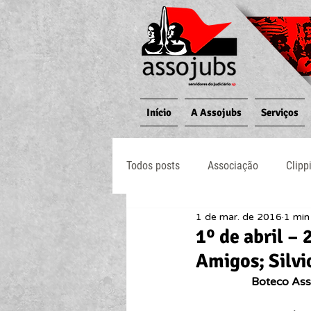
Início
A Assojubs
Serviços
Todos posts
Associação
Clipp
1 de mar. de 2016
1 min 
Jornal O Processo
Judiciário
1º de abril –
Amigos; Silvi
Boteco Asso