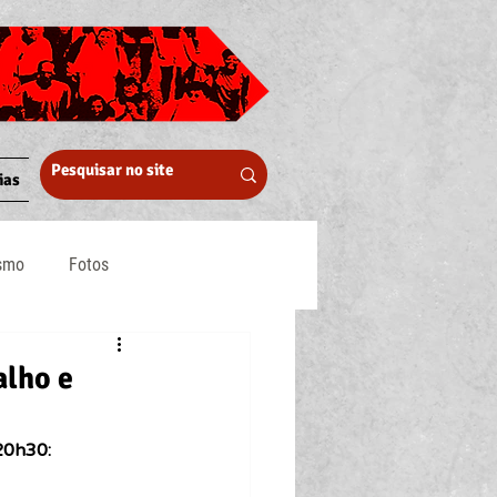
ias
ismo
Fotos
Midia
alho e
 20h30: