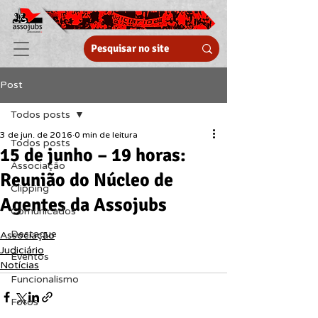
Post
Todos posts
3 de jun. de 2016
0 min de leitura
Todos posts
15 de junho – 19 horas:
Associação
Reunião do Núcleo de
Clipping
Agentes da Assojubs
Comunicados
Destaque
Associação
Judiciário
Eventos
Notícias
Funcionalismo
Fotos