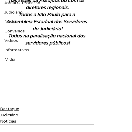
nas sedes da Assojubs ou com os 
Jornal O Processo
diretores regionais.
Judiciário
Todos a São Paulo para a 
Assembleia Estadual dos Servidores 
Notícias
do Judiciário!
Convênios
Todos na paralisação nacional dos 
Vídeos
servidores públicos!
Informativos
Midia
Destaque
Judiciário
Notícias