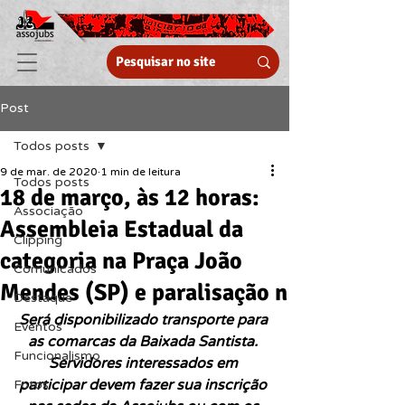
Post
Todos posts
9 de mar. de 2020
1 min de leitura
Todos posts
18 de março, às 12 horas:
Associação
Assembleia Estadual da
Clipping
categoria na Praça João
Comunicados
Mendes (SP) e paralisação n
Destaque
Será disponibilizado transporte para 
Eventos
as comarcas da Baixada Santista. 
Funcionalismo
Servidores interessados em 
participar devem fazer sua inscrição 
Fotos