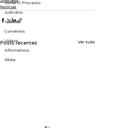
Judiciário
Jornal O Processo
Notícias
Judiciário
Notícias
Convênios
Vídeos
Posts recentes
Ver tudo
Informativos
Midia