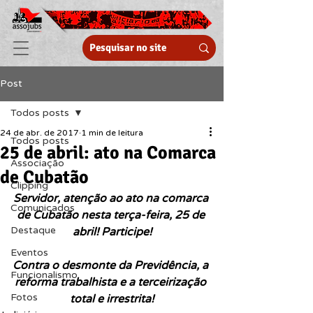
Post
Todos posts
24 de abr. de 2017
1 min de leitura
Todos posts
25 de abril: ato na Comarca
Associação
de Cubatão
Clipping
Servidor, atenção ao ato na comarca 
Comunicados
de Cubatão nesta terça-feira, 25 de 
Destaque
abril! Participe!
Eventos
Contra o desmonte da Previdência, a 
Funcionalismo
reforma trabalhista e a terceirização 
Fotos
total e irrestrita!