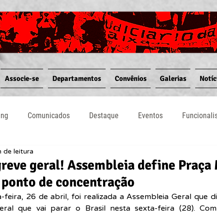
Associe-se
Departamentos
Convênios
Galerias
Notíc
ing
Comunicados
Destaque
Eventos
Funcional
 de leitura
Notícias
Convênios
Vídeos
Informativos
 greve geral! Assembleia define Praç
 ponto de concentração
feira, 26 de abril, foi realizada a Assembleia Geral que dis
eral que vai parar o Brasil nesta sexta-feira (28). Co