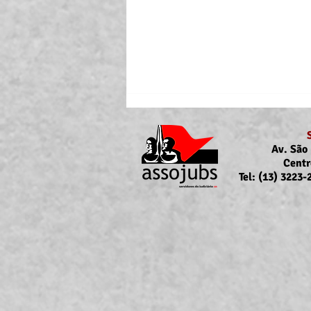
Av. São 
Centr
Tel: (13) 3223
Portaria Nº 10.855/2026
sobre a atualização da
concessão do auxílio-saúde
para servidores/as ativos/as e
inativos/as