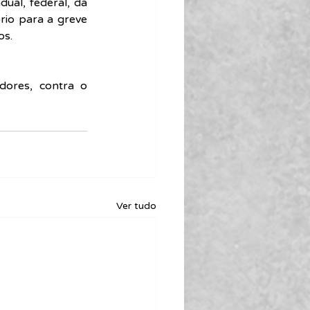
ual, federal, da 
o para a greve 
os.
ores, contra o 
Ver tudo