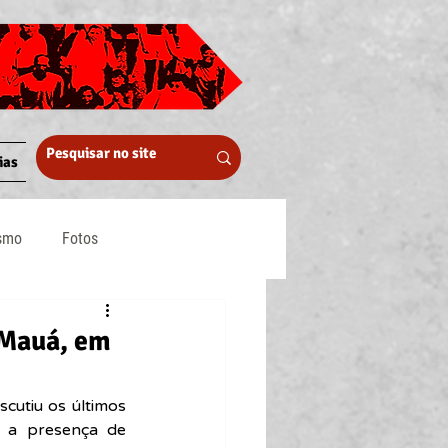
ias
ismo
Fotos
Midia
a Mauá, em
cutiu os últimos 
m a presença de 