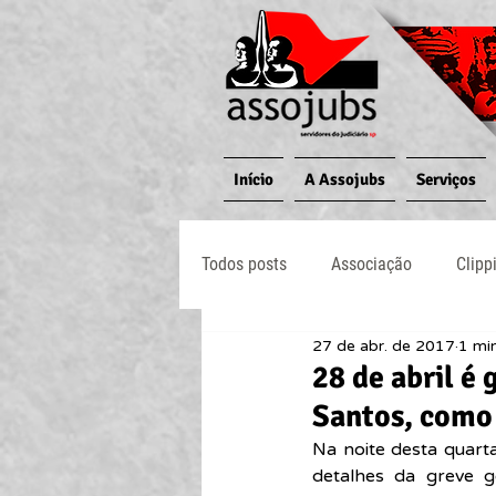
Início
A Assojubs
Serviços
Todos posts
Associação
Clipp
27 de abr. de 2017
1 min
Jornal O Processo
Judiciário
28 de abril é
Santos, como
Na noite desta quarta-
detalhes da greve g