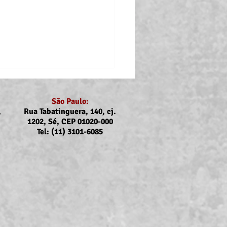
São Paulo:
,
Rua Tabatinguera, 140, cj.
1202, Sé, CEP 01020-000
Tel: (11) 3101-6085
nicado Assojubs:
uste Unimed Odonto em
to (2026)