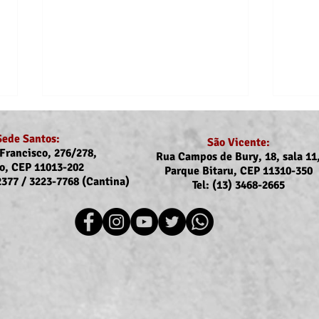
Sede Santos:
São Vicente:
Francisco, 276/278,
Rua Campos de Bury, 18, sala 11
o, CEP 11013-202
Parque Bitaru, CEP 11310-350
-2377 / 3223-7768 (Cantina)
Tel: (13) 3468-2665
Recomposição do auxílio-
Comu
saúde: Implementação dos
Reaj
novos valores entra na folha
agos
de julho (pagamento em
agosto)