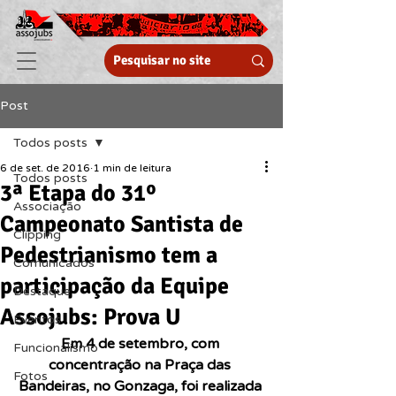
Post
Todos posts
6 de set. de 2016
1 min de leitura
Todos posts
3ª Etapa do 31º
Associação
Campeonato Santista de
Clipping
Pedestrianismo tem a
Comunicados
participação da Equipe
Destaque
Assojubs: Prova U
Eventos
Em 4 de setembro, com 
Funcionalismo
concentração na Praça das 
Fotos
Bandeiras, no Gonzaga, foi realizada 