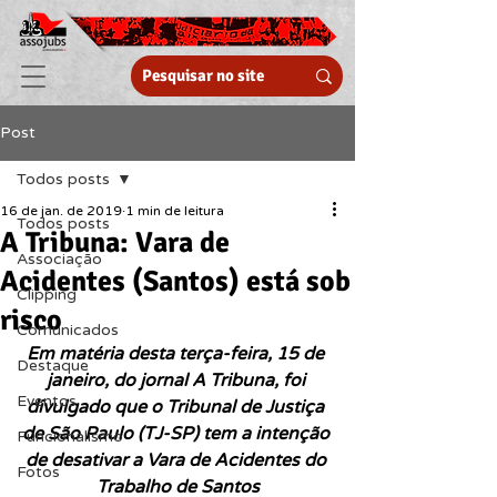
Post
Todos posts
16 de jan. de 2019
1 min de leitura
Todos posts
A Tribuna: Vara de
Associação
Acidentes (Santos) está sob
Clipping
risco
Comunicados
Em matéria desta terça-feira, 15 de 
Destaque
janeiro, do jornal A Tribuna, foi 
Eventos
divulgado que o Tribunal de Justiça 
de São Paulo (TJ-SP) tem a intenção 
Funcionalismo
de desativar a Vara de Acidentes do 
Fotos
Trabalho de Santos