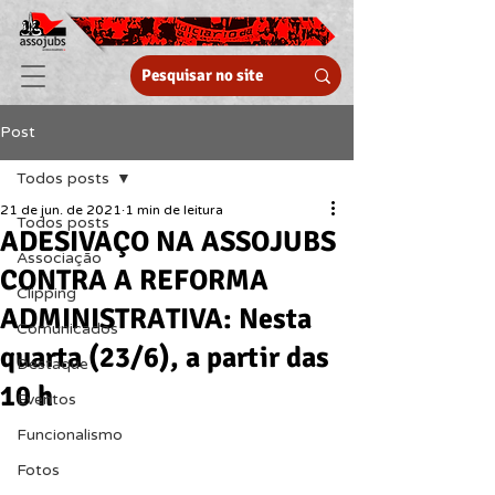
Post
Todos posts
21 de jun. de 2021
1 min de leitura
Todos posts
ADESIVAÇO NA ASSOJUBS
Associação
CONTRA A REFORMA
Clipping
ADMINISTRATIVA: Nesta
Comunicados
quarta (23/6), a partir das
Destaque
10 h
Eventos
Funcionalismo
Fotos