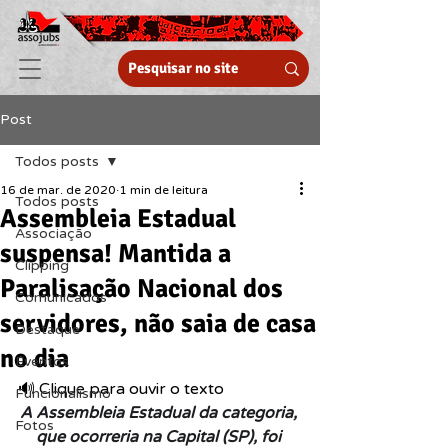
Post
Todos posts
16 de mar. de 2020
1 min de leitura
Todos posts
Assembleia Estadual
Associação
suspensa! Mantida a
Clipping
Paralisação Nacional dos
Comunicados
servidores, não saia de casa
Destaque
no dia
Eventos
🔊 Clique para ouvir o texto  
Funcionalismo
A Assembleia Estadual da categoria, 
Fotos
que ocorreria na Capital (SP), foi 