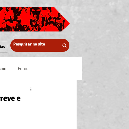
ias
ismo
Fotos
Midia
reve e