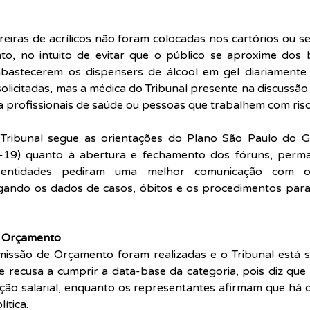
reiras de acrílicos não foram colocadas nos cartórios ou se
nto, no intuito de evitar que o público se aproxime dos b
abastecerem os dispensers de álcool em gel diariamente 
licitadas, mas a médica do Tribunal presente na discussã
a profissionais de saúde ou pessoas que trabalhem com risc
 Tribunal segue as orientações do Plano São Paulo do G
-19) quanto à abertura e fechamento dos fóruns, perm
s entidades pediram uma melhor comunicação com os
lgando os dados de casos, óbitos e os procedimentos para
e Orçamento
issão de Orçamento foram realizadas e o Tribunal está s
se recusa a cumprir a data-base da categoria, pois diz que 
o salarial, enquanto os representantes afirmam que há di
ítica.