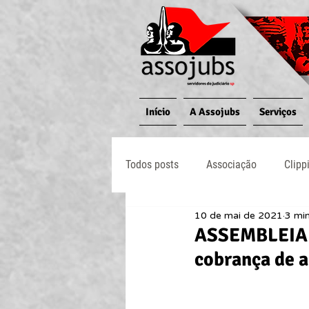
Início
A Assojubs
Serviços
Todos posts
Associação
Clipp
10 de mai de 2021
3 min
Jornal O Processo
Judiciário
ASSEMBLEIA G
cobrança de 