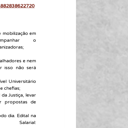
73882838622720
e mobilização em 
torno das atividades da Campanha Salarial, acompanhar o 
ganizadoras;
balhadores e nem 
r isso não será 
el Universitário 
e chefias;
a Justiça, levar 
r propostas de 
o dia. Edital na 
página da Assojubs e da Campanha Salarial:  