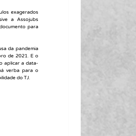
ulos exagerados 
ive a Assojubs 
 documento para 
usa da pandemia 
ro de 2021. E o 
o aplicar a data-
á verba para o 
lidade do TJ.