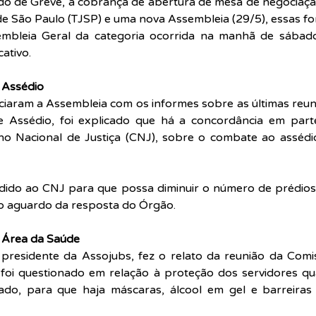
do de Greve, a cobrança de abertura de mesa de negociação
de São Paulo (TJSP) e uma nova Assembleia (29/5), essas for
embleia Geral da categoria ocorrida na manhã de sábado
cativo.
 Assédio
ciaram a Assembleia com os informes sobre as últimas reun
 Assédio, foi explicado que há a concordância em parte
o Nacional de Justiça (CNJ), sobre o combate ao assédi
ido ao CNJ para que possa diminuir o número de prédios 
no aguardo da resposta do Órgão.
 Área da Saúde
 presidente da Assojubs, fez o relato da reunião da Comi
foi questionado em relação à proteção dos servidores qu
ado, para que haja máscaras, álcool em gel e barreiras d