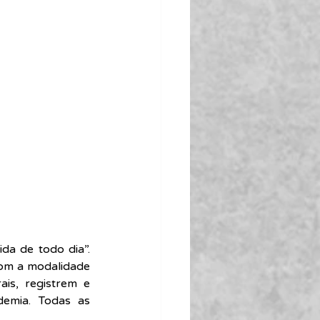
a de todo dia”. 
om a modalidade 
is, registrem e 
emia. Todas as 