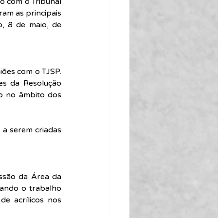
 com o Tribunal 
am as principais 
, 8 de maio, de 
iões com o TJSP. 
s da Resolução 
o no âmbito dos 
a serem criadas 
ssão da Área da 
ando o trabalho 
e acrílicos nos 