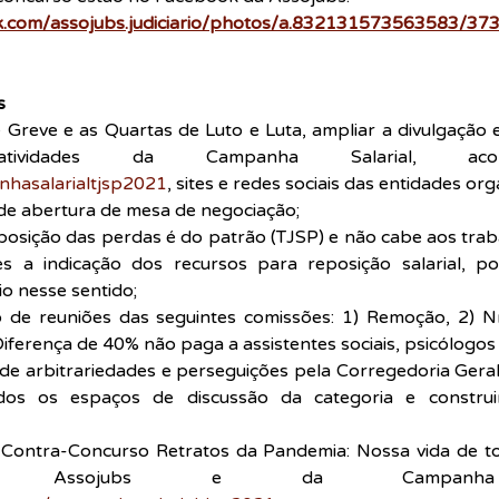
k.com/assojubs.judiciario/photos/a.832131573563583/3
s
Greve e as Quartas de Luto e Luta, ampliar a divulgação 
hasalarialtjsp2021
, sites e redes sociais das entidades or
de abertura de mesa de negociação;
posição das perdas é do patrão (TJSP) e não cabe aos tra
es a indicação dos recursos para reposição salarial, po
o nesse sentido;
 de reuniões das seguintes comissões: 1) Remoção, 2) Nív
iferença de 40% não paga a assistentes sociais, psicólogos 
de arbitrariedades e perseguições pela Corregedoria Geral d
os os espaços de discussão da categoria e construi
 Contra-Concurso Retratos da Pandemia: Nossa vida de tod