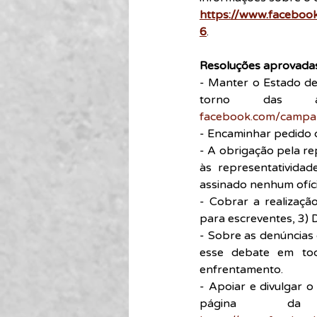
https://www.faceboo
6
.
Resoluções aprovada
- Manter o Estado de 
facebook.com/campan
- Encaminhar pedido 
- A obrigação pela re
às representatividad
assinado nenhum ofíci
- Cobrar a realização
para escreventes, 3) D
- Sobre as denúncias 
esse debate em tod
enfrentamento.
- Apoiar e divulgar o