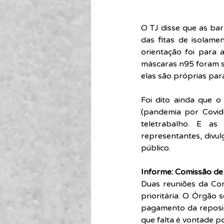
O TJ disse que as bar
das fitas de isolame
orientação foi para 
máscaras n95 foram so
elas são próprias par
Foi dito ainda que o
(pandemia por Covid
teletrabalho. E a
representantes, divu
público.
Informe: Comissão d
Duas reuniões da Com
prioritária. O Órgão 
pagamento da reposiçã
que falta é vontade pol