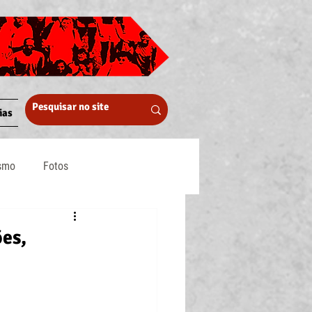
ias
ismo
Fotos
Midia
es,