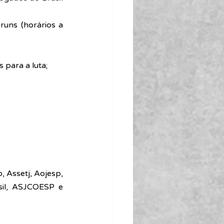
runs (horários a 
 para a luta;
 Assetj, Aojesp, 
sil, ASJCOESP e 