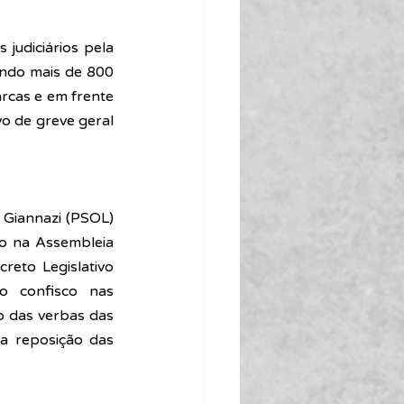
udiciários pela 
indo mais de 800 
rcas e em frente 
o de greve geral 
 Giannazi (PSOL) 
o na Assembleia 
reto Legislativo 
 confisco nas 
o das verbas das 
la reposição das 