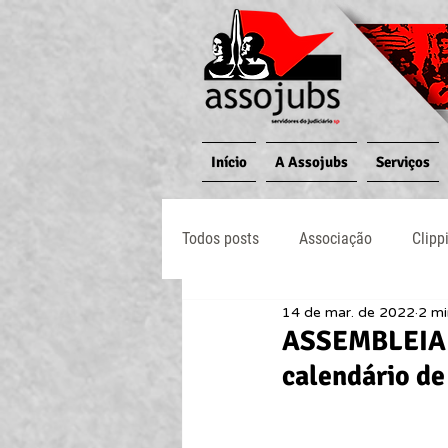
Início
A Assojubs
Serviços
Todos posts
Associação
Clipp
14 de mar. de 2022
2 mi
Jornal O Processo
Judiciário
ASSEMBLEIA 
calendário de