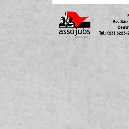
Av. São 
Centr
Tel: (13) 3223
Portaria Nº 10.855/2026
sobre a atualização da
concessão do auxílio-saúde
para servidores/as ativos/as e
inativos/as