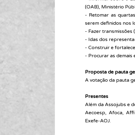
(OAB), Ministério Púb
- Retomar as quartas 
serem definidos nos lo
- Fazer transmissões (
- Idas dos representa
- Construir e fortalec
- Procurar as demais e
Proposta de pauta ge
A votação da pauta ge
Presentes
Além da Assojubs e do
Aecoesp, Afoca, Aff
Exefe-AOJ. 