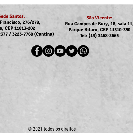
Sede Santos:
São Vicente:
Francisco, 276/278,
Rua Campos de Bury, 18, sala 11
o, CEP 11013-202
Parque Bitaru, CEP 11310-350
-2377 / 3223-7768 (Cantina)
Tel: (13) 3468-2665
Recomposição do auxílio-
Comu
saúde: Implementação dos
Reaj
novos valores entra na folha
agos
de julho (pagamento em
agosto)
© 2021 todos os direitos