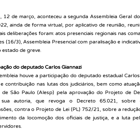
12 de março, aconteceu a segunda Assembleia Geral dos j
2, ainda de forma virtual, por aplicativo de reunião, reun
pais deliberações foram: atos presenciais regionais nas coma
(16/3), Assembleia Presencial com paralisação e indicativ
 estado de greve. 
pação do deputado Carlos Giannazi
embleia houve a participação do deputado estadual Carlos
e contribuição nas lutas dos judiciários, bem como atuaçã
o de São Paulo (Alesp) pela aprovação do P
rojeto de Dec
sua autoria, que revoga o Decreto 65.021, sobre o
sões, contra 
o Projeto de Lei (PL) 752/21, sobre a reduçã
cimento da locomoção dos oficiais de justiça, e a luta pe
ervidores.