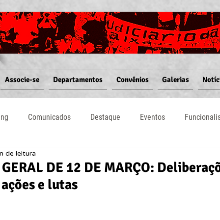
Associe-se
Departamentos
Convênios
Galerias
Notíc
ing
Comunicados
Destaque
Eventos
Funcional
n de leitura
Notícias
Convênios
Vídeos
Informativos
GERAL DE 12 DE MARÇO: Deliberaçõ
 ações e lutas