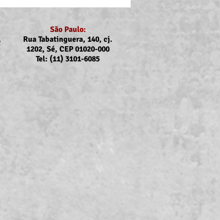
São Paulo:
,
Rua Tabatinguera, 140, cj.
1202, Sé, CEP 01020-000
Tel: (11) 3101-6085
nicado Assojubs:
uste Unimed Odonto em
to (2026)