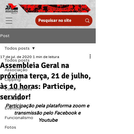
Post
Todos posts
17 de jul. de 2020
1 min de leitura
Todos posts
Assembleia Geral na
Associação
próxima terça, 21 de julho,
Clipping
às 10 horas: Participe,
Comunicados
servidor!
Destaque
Participação pela plataforma zoom e 
Eventos
transmissão pelo Facebook e 
Funcionalismo
Youtube
Fotos