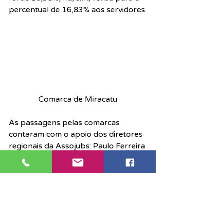
percentual de 16,83% aos servidores.
Comarca de Miracatu
As passagens pelas comarcas 
contaram com o apoio dos diretores 
regionais da Assojubs: Paulo Ferreira 
Luz (Itanhaém), Eduardo Requejo 
(São Vicente) e Sueli Bernardino 
(Praia Grande).
Não esqueça da Assembleia 
Estadual, participe, servidor!
Servidor, não esqueça que amanhã, 