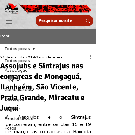
Post
Todos posts
21 de mar. de 2019
2 min de leitura
Todos posts
Assojubs e Sintrajus nas
Associação
comarcas de Mongaguá,
Clipping
Itanhaém, São Vicente,
Comunicados
Praia Grande, Miracatu e
Destaque
Juqui
Eventos
A Assojubs e o Sintrajus 
Funcionalismo
percorreram, entre os dias 15 e 19 
Fotos
de março, as comarcas da Baixada 