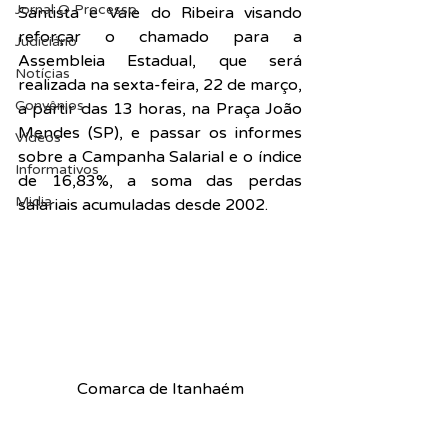
Jornal O Processo
Santista e Vale do Ribeira visando 
reforçar o chamado para a 
Judiciário
Assembleia Estadual, que será 
Notícias
realizada na sexta-feira, 22 de março, 
Convênios
a partir das 13 horas, na Praça João 
Mendes (SP), e passar os informes 
Vídeos
sobre a Campanha Salarial e o índice 
Informativos
de 16,83%, a soma das perdas 
Midia
salariais acumuladas desde 2002.
Comarca de Itanhaém