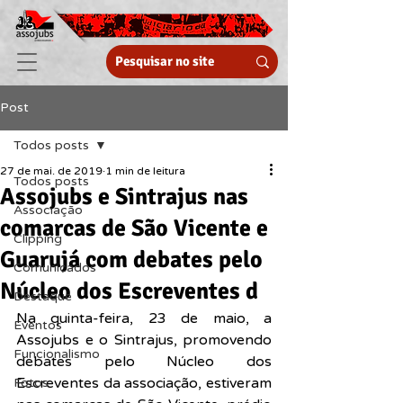
Post
Todos posts
27 de mai. de 2019
1 min de leitura
Todos posts
Assojubs e Sintrajus nas
Associação
comarcas de São Vicente e
Clipping
Guarujá com debates pelo
Comunicados
Núcleo dos Escreventes d
Destaque
Na quinta-feira, 23 de maio, a 
Eventos
Assojubs e o Sintrajus, promovendo 
Funcionalismo
debates pelo Núcleo dos 
Escreventes da associação, estiveram 
Fotos