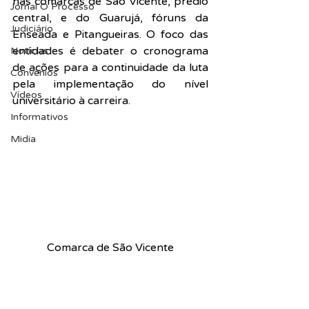
nas comarcas de São Vicente, prédio 
Jornal O Processo
central, e do Guarujá, fóruns da 
Judiciário
Enseada e Pitangueiras. O foco das 
entidades é debater o cronograma 
Notícias
de ações para a continuidade da luta 
Convênios
pela implementação do nível 
Vídeos
universitário à carreira.
Informativos
Midia
Comarca de São Vicente