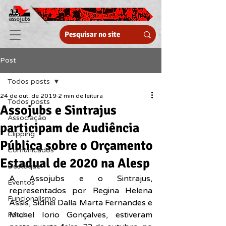
Post
Todos posts
24 de out. de 2019
2 min de leitura
Todos posts
Assojubs e Sintrajus
Associação
participam de Audiência
Clipping
Pública sobre o Orçamento
Comunicados
Estadual de 2020 na Alesp
Destaque
A Assojubs e o Sintrajus, 
Eventos
representados por Regina Helena 
Funcionalismo
Assis, Sidnei Dalla Marta Fernandes e 
Michel Iorio Gonçalves, estiveram 
Fotos