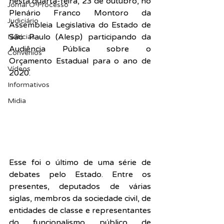
nesta quarta-feira, 23 de outubro, no 
Jornal O Processo
Plenário Franco Montoro da 
Judiciário
Assembleia Legislativa do Estado de 
São Paulo (Alesp) participando da 
Notícias
Audiência Pública sobre o 
Convênios
Orçamento Estadual para o ano de 
Vídeos
2020.
Informativos
Midia
Esse foi o último de uma série de 
debates pelo Estado. Entre os 
presentes, deputados de várias 
siglas, membros da sociedade civil, de 
entidades de classe e representantes 
do funcionalismo público de 