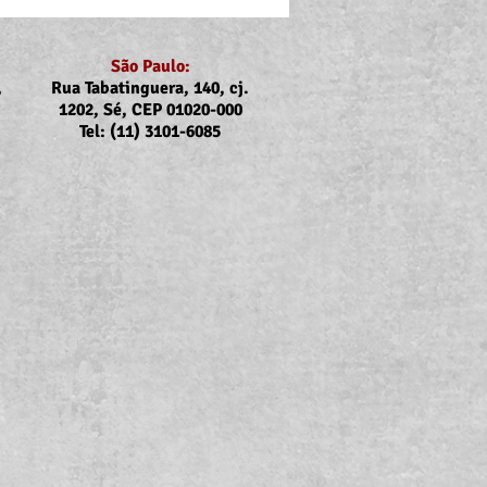
São Paulo:
,
Rua Tabatinguera, 140, cj.
1202, Sé, CEP 01020-000
Tel: (11) 3101-6085
ubs e Sintrajus nas
rcas de Registro, Iguape,
uba, Caraguatatuba e
bela