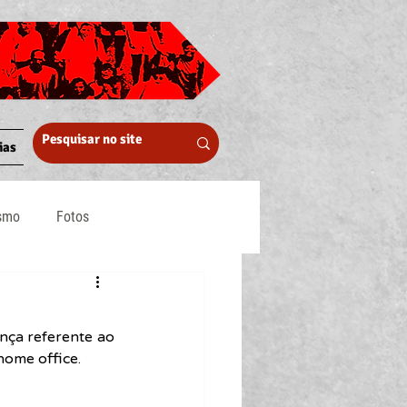
ias
ismo
Fotos
Midia
ça referente ao 
home office.