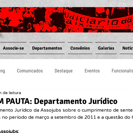
Associe-se
Departamentos
Convênios
Galerias
Notíc
ing
Comunicados
Destaque
Eventos
Funcional
n de leitura
Notícias
Convênios
Vídeos
Informativos
 PAUTA: Departamento Jurídico
ento Jurídico da Assojubs sobre o cumprimento de senten
 no período de março a setembro de 2011 e a questão do 
ssojubs: