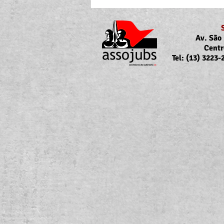
Av. São 
Centr
Tel: (13) 3223
Portaria Nº 10.855/2026
sobre a atualização da
concessão do auxílio-saúde
para servidores/as ativos/as e
inativos/as