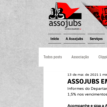
Início
A Assojubs
Serviços
Todos posts
Associação
Clipp
13 de mai. de 2021
1 mi
Jornal O Processo
Judiciário
ASSOJUBS EM
Informes do Departam
1,5% nos vencimentos
Acompanhe e siga a A