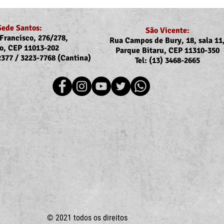
Sede Santos:
São Vicente:
Francisco, 276/278,
Rua Campos de Bury, 18, sala 11
o, CEP 11013-202
Parque Bitaru, CEP 11310-350
-2377 / 3223-7768 (Cantina)
Tel: (13) 3468-2665
Recomposição do auxílio-
Assoj
saúde: Implementação dos
coma
novos valores entra na folha
Ubat
de julho (pagamento em
Ilha
agosto)
© 2021 todos os direitos