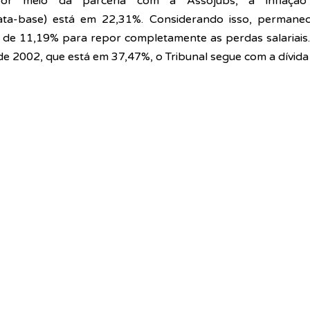
 por meio da parceria com a Assojubs, a inflação
a-base) está em 22,31%. Considerando isso, permanec
 de 11,19% para repor completamente as perdas salariais. 
de 2002, que está em 37,47%, o Tribunal segue com a dívida