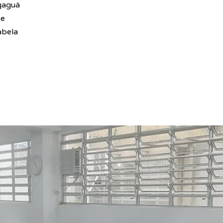
gaguá
be
abela 