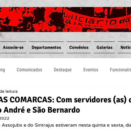
Associe-se
Departamentos
Convênios
Galerias
Notíc
ing
Comunicados
Destaque
Eventos
Funcional
de leitura
Notícias
Convênios
Vídeos
Informativos
 COMARCAS: Com servidores (as) d
o André e São Bernardo
 2022
Assojubs e do Sintrajus estiveram nesta quinta e sexta, di