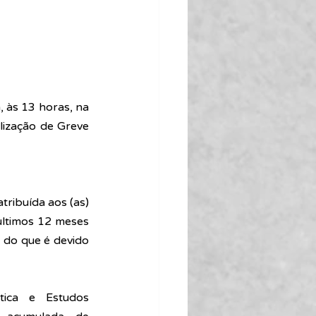
 às 13 horas, na 
zação de Greve 
tribuída aos (as) 
ltimos 12 meses 
 do que é devido 
ica e Estudos 