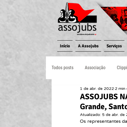
Início
A Assojubs
Serviços
Todos posts
Associação
Clipp
1 de abr. de 2022
2 min 
Jornal O Processo
Judiciário
ASSOJUBS NAS
Grande, Sant
Atualizado:
5 de abr. de
Os representantes da 