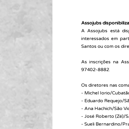
Assojubs disponibiliz
A Assojubs está disp
interessados em part
Santos ou com os dir
As inscrições na As
97402-8882.
Os diretores nas coma
- Michel Iorio/Cubatã
- Eduardo Requejo/Sã
- Ana Hachich/São Vi
- José Roberto (Zé)/S
- Sueli Bernardino/Pr