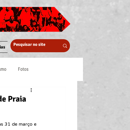
ias
ismo
Fotos
Midia
e Praia
as 31 de março e 