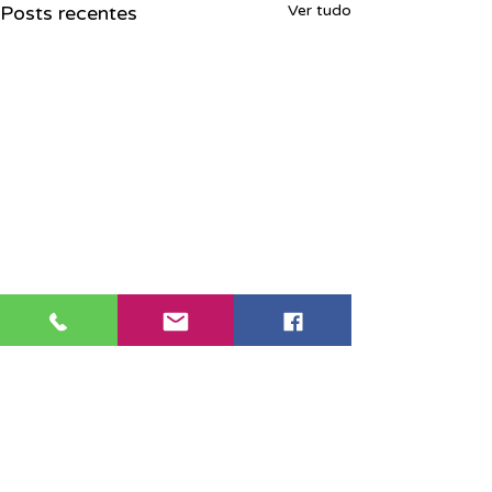
Posts recentes
Ver tudo
Sede Santos:
Av. São Francisco, 276/278,