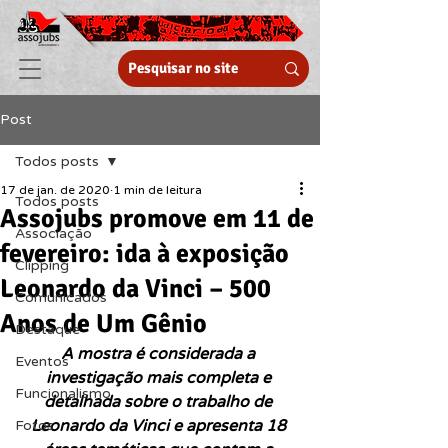
Post
Todos posts
17 de jan. de 2020
1 min de leitura
Todos posts
Assojubs promove em 11 de
Associação
fevereiro: ida à exposição
Clipping
Leonardo da Vinci – 500
Comunicados
Anos de Um Gênio
Destaque
A mostra é considerada a 
Eventos
investigação mais completa e 
Funcionalismo
detalhada sobre o trabalho de 
Leonardo da Vinci e apresenta 18 
Fotos