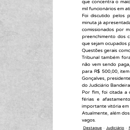
que concentra o maior
mil funcionários em at
Foi discutido pelos 
minuta já apresentada
comissionados por mei
preenchimento dos car
que sejam ocupados p
Questões gerais como 
Tribunal também fora
não vem sendo paga, 
para R$ 500,00, item 
Gonçalves, presidente
do Judiciário Bandeir
Por fim, foi citada a
férias e afastament
importante vitória em 
Atualmente, além dos 
vagos.
Destaque
Judiciário