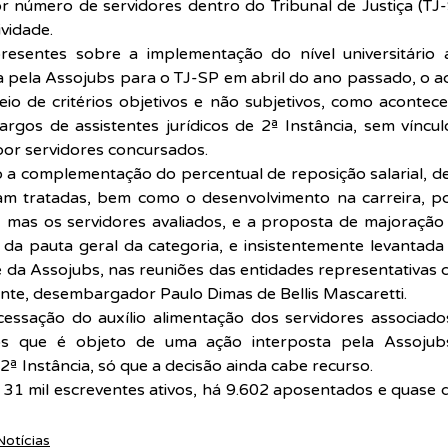
 número de servidores dentro do Tribunal de Justiça (TJ-
ividade.
presentes sobre a implementação do nível universitário a
 pela Assojubs para o TJ-SP em abril do ano passado, o a
o de critérios objetivos e não subjetivos, como acontece
gos de assistentes jurídicos de 2ª Instância, sem vínculo
or servidores concursados.
a complementação do percentual de reposição salarial, de
m tratadas, bem como o desenvolvimento na carreira, po
mas os servidores avaliados, e a proposta de majoração d
da pauta geral da categoria, e insistentemente levantada 
 da Assojubs, nas reuniões das entidades representativas 
ante, desembargador Paulo Dimas de Bellis Mascaretti.
 cessação do auxílio alimentação dos servidores associad
os que é objeto de uma ação interposta pela Assojub
2ª Instância, só que a decisão ainda cabe recurso.
31 mil escreventes ativos, há 9.602 aposentados e quase q
Notícias