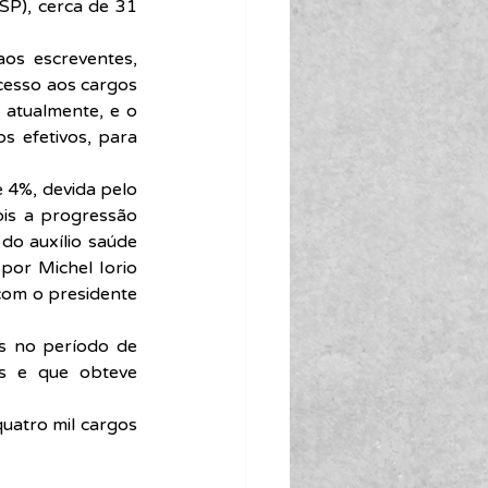
SP), cerca de 31 
os escreventes, 
cesso aos cargos 
 atualmente, e o 
s efetivos, para 
 4%, devida pelo 
is a progressão 
o auxílio saúde 
por Michel Iorio 
com o presidente 
os no período de 
s e que obteve 
uatro mil cargos 