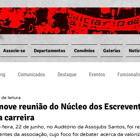
Associe-se
Departamentos
Convênios
Galerias
Notíc
ing
Comunicados
Destaque
Eventos
Funcional
 de leitura
Notícias
Convênios
Vídeos
Informativos
ove reunião do Núcleo dos Escrevent
a carreira
feira, 22 de junho, no Auditório da Assojubs Santos, foi rea
ntes da associação, cujo foco foi debater acerca da valoriza