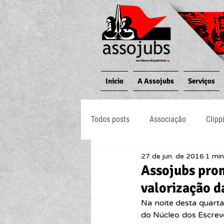
Início
A Assojubs
Serviços
Todos posts
Associação
Clipp
27 de jun. de 2016
1 min
Jornal O Processo
Judiciário
Assojubs prom
valorização d
Na noite desta quarta-
do Núcleo dos Escreve