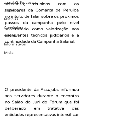
Jornal O Processo
setembro, reunidos com os 
servidores da Comarca de Peruíbe 
Judiciário
no intuito de falar sobre os próximos 
Notícias
passos da campanha pelo nível 
Convênios
universitário como valorização aos 
escreventes técnicos judiciários e a 
Vídeos
continuidade da Campanha Salarial.
Informativos
Midia
O presidente da Assojubs informou 
aos servidores durante o encontro 
no Salão do Júri do Fórum que foi 
deliberado em tratativa das 
entidades representativas intensificar 