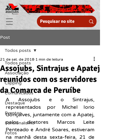
Post
Todos posts
21 de set. de 2018
1 min de leitura
Todos posts
Assojubs, Sintrajus e Apatej
Associação
reunidos com os servidores
Clipping
da Comarca de Peruíbe
Comunicados
A Assojubs e o Sintrajus, 
Destaque
representados por Michel Iorio 
Eventos
Gonçalves, juntamente com a Apatej, 
pelos diretores Marcos Leite 
Funcionalismo
Penteado e André Soares, estiveram 
Fotos
na manhã desta sexta-feira, 21 de 