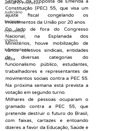
Senado, da Proposta de Emenda à 
Jornal O Processo
Constituição (PEC) 55, que visa um 
Judiciário
ajuste fiscal congelando os 
Notícias
investimentos da União por 20 anos.
Do lado de fora do Congresso 
Convênios
Nacional, na Esplanada dos 
Vídeos
Ministérios, houve mobilização de 
Informativos
vários coletivos sindicais, entidades 
de diversas categorias do 
Midia
funcionalismo público, estudantes, 
trabalhadores e representantes de 
movimentos sociais contra a PEC 55. 
Na próxima semana está prevista a 
votação em segundo turno.
Milhares de pessoas ocuparam o 
gramado contra a PEC 55, que 
pretende destruir o futuro do Brasil, 
com faixas, cartazes e entoando 
dizeres a favor da Educação, Saúde e 