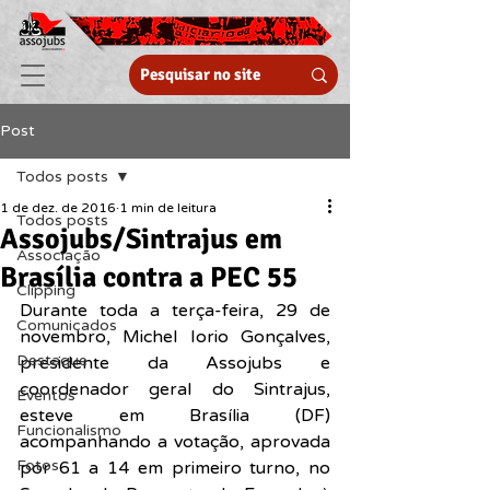
Post
Todos posts
1 de dez. de 2016
1 min de leitura
Todos posts
Assojubs/Sintrajus em
Associação
Brasília contra a PEC 55
Clipping
Durante toda a terça-feira, 29 de 
Comunicados
novembro, Michel Iorio Gonçalves, 
Destaque
presidente da Assojubs e 
coordenador geral do Sintrajus, 
Eventos
esteve em Brasília (DF) 
Funcionalismo
acompanhando a votação, aprovada 
Fotos
por 61 a 14 em primeiro turno, no 