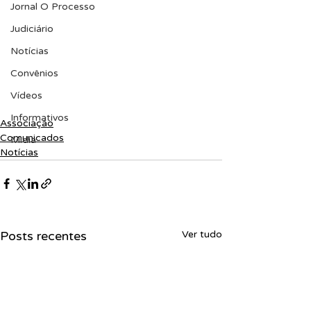
Jornal O Processo
Judiciário
Notícias
Convênios
Vídeos
Informativos
Associação
Comunicados
Midia
Notícias
Posts recentes
Ver tudo