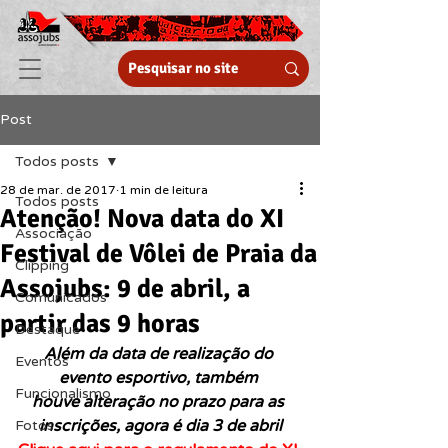
Post
Todos posts
28 de mar. de 2017
1 min de leitura
Todos posts
Atenção! Nova data do XI
Associação
Festival de Vôlei de Praia da
Clipping
Assojubs: 9 de abril, a
Comunicados
partir das 9 horas
Destaque
Além da data de realização do 
Eventos
evento esportivo, também 
Funcionalismo
houve alteração no prazo para as 
inscrições, agora é dia 3 de abril
Fotos