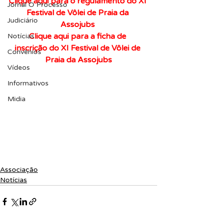
Clique aqui para o regulamento do XI 
Jornal O Processo
Festival de Vôlei de Praia da 
Judiciário
Assojubs
Clique aqui para a ficha de 
Notícias
inscrição do XI Festival de Vôlei de 
Convênios
Praia da Assojubs
Vídeos
Informativos
Midia
Associação
Notícias