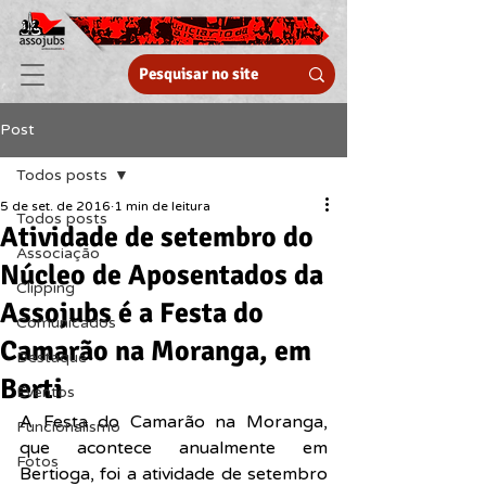
Post
Todos posts
5 de set. de 2016
1 min de leitura
Todos posts
Atividade de setembro do
Associação
Núcleo de Aposentados da
Clipping
Assojubs é a Festa do
Comunicados
Camarão na Moranga, em
Destaque
Berti
Eventos
A Festa do Camarão na Moranga, 
Funcionalismo
que acontece anualmente em 
Fotos
Bertioga, foi a atividade de setembro 