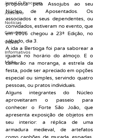
Jornal O Processo
proposta pela Assojubs ao seu 
Núcleo de Aposentados. Os 
Judiciário
associados e seus dependentes, ou 
Notícias
convidados, estiveram no evento, que 
Convênios
em 2016 chegou a 23ª Edição, no 
sábado, dia 3.
Vídeos
A ida a Bertioga foi para saborear a 
Informativos
iguaria no horário do almoço. E o 
Midia
camarão na moranga, a estrela da 
festa, pode ser apreciado em opções 
especial ou simples, servindo quatro 
pessoas, ou pratos individuais.
Alguns integrantes do Núcleo 
aproveitaram o passeio para 
conhecer o Forte São João, que 
apresenta exposição de objetos em 
seu interior: a réplica de uma 
armadura medieval, de artefatos 
como canhões de murada, espadas, 