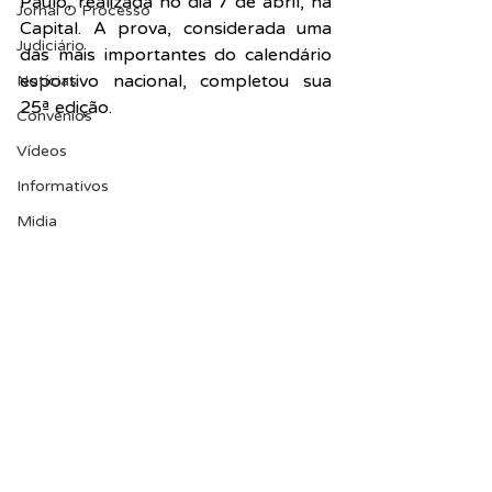
Paulo, realizada no dia 7 de abril, na 
Jornal O Processo
Capital. A prova, considerada uma 
Judiciário
das mais importantes do calendário 
esportivo nacional, completou sua 
Notícias
25ª edição.
Convênios
Vídeos
Informativos
Midia