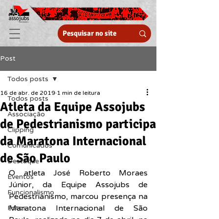
Post
Todos posts
16 de abr. de 2019
1 min de leitura
Todos posts
Atleta da Equipe Assojubs
Associação
de Pedestrianismo participa
Clipping
da Maratona Internacional
Comunicados
de São Paulo
Destaque
O atleta José Roberto Moraes 
Eventos
Júnior, da Equipe Assojubs de 
Funcionalismo
Pedestrianismo, marcou presença na 
Maratona Internacional de São 
Fotos