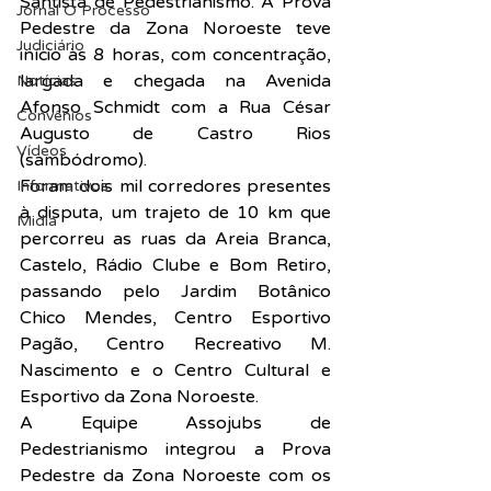
Santista de Pedestrianismo. A Prova 
Jornal O Processo
Pedestre da Zona Noroeste teve 
Judiciário
início às 8 horas, com concentração, 
largada e chegada na Avenida 
Notícias
Afonso Schmidt com a Rua César 
Convênios
Augusto de Castro Rios 
Vídeos
(sambódromo).
Foram dois mil corredores presentes 
Informativos
à disputa, um trajeto de 10 km que 
Midia
percorreu as ruas da Areia Branca, 
Castelo, Rádio Clube e Bom Retiro, 
passando pelo Jardim Botânico 
Chico Mendes, Centro Esportivo 
Pagão, Centro Recreativo M. 
Nascimento e o Centro Cultural e 
Esportivo da Zona Noroeste.
A Equipe Assojubs de 
Pedestrianismo integrou a Prova 
Pedestre da Zona Noroeste com os 