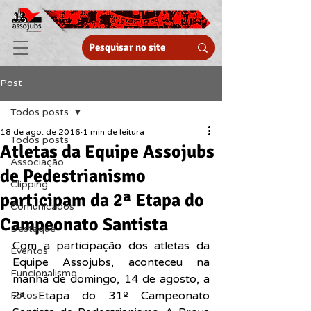
Post
Todos posts
18 de ago. de 2016
1 min de leitura
Todos posts
Atletas da Equipe Assojubs
Associação
de Pedestrianismo
Clipping
participam da 2ª Etapa do
Comunicados
Campeonato Santista
Destaque
Com a participação dos atletas da 
Eventos
Equipe Assojubs, aconteceu na 
Funcionalismo
manhã de domingo, 14 de agosto, a 
2ª Etapa do 31º Campeonato 
Fotos