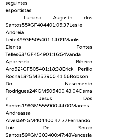
seguintes 
esportistas:
AtletaColocaçãoCategori
aTempo
Luciana Augusto dos 
Santos55ªGF404401:05:37Leslie 
Andreia 
Leite49ªGF505401:14:09Marilis 
Elenita Fontes 
Telles63ªGF454901:16:54Vanda 
Aparecida Ribeiro 
Aro52ªGF505401:18:38Erick Perillo 
Rocha18ºGM252900:41:56Robson 
Do Nascimento 
Rodrigues24ºGM505400:43:04Osma
r Jesus Dos 
Santos19ºGM555900:44:00Marcos 
Andreassa 
Alves59ºGM404400:47:27Fernando 
Luiz De Souza 
Santos59ºGM303400:47:48Vencesla