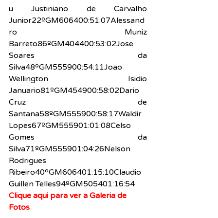
u Justiniano de Carvalho 
Junior22ºGM606400:51:07Alessand
ro Muniz 
Barreto86ºGM404400:53:02Jose 
Soares da 
Silva48ºGM555900:54:11Joao 
Wellington Isidio 
Januario81ºGM454900:58:02Dario 
Cruz de 
Santana58ºGM555900:58:17Waldir 
Lopes67ºGM555901:01:08Celso 
Gomes da 
Silva71ºGM555901:04:26Nelson 
Rodrigues 
Ribeiro40ºGM606401:15:10Claudio 
Guillen Telles94ºGM505401:16:54
Clique aqui para ver a Galeria de 
Fotos