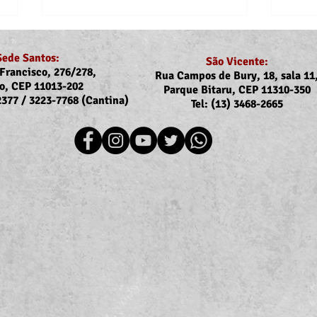
Sede Santos:
São Vicente:
Francisco, 276/278,
Rua Campos de Bury, 18, sala 11
o, CEP 11013-202
Parque Bitaru, CEP 11310-350
-2377 / 3223-7768 (Cantina)
Tel: (13) 3468-2665
Recomposição do auxílio-
Comu
saúde: Implementação dos
Reaj
novos valores entra na folha
agos
de julho (pagamento em
agosto)