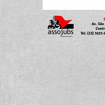
Av. São 
Centr
Tel: (13) 3223
Portaria Nº 10.855/2026
sobre a atualização da
concessão do auxílio-saúde
para servidores/as ativos/as e
inativos/as