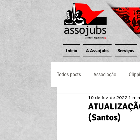
Início
A Assojubs
Serviços
Todos posts
Associação
Clipp
10 de fev. de 2022
1 min
Jornal O Processo
Judiciário
ATUALIZAÇÃO
(Santos)