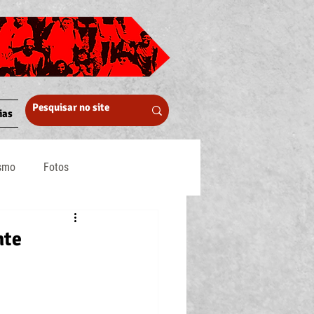
ias
ismo
Fotos
Midia
nte