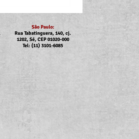
São Paulo:
,
Rua Tabatinguera, 140, cj.
1202, Sé, CEP 01020-000
Tel: (11) 3101-6085
nicado Assojubs:
uste Unimed Odonto em
to (2026)