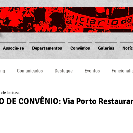
Associe-se
Departamentos
Convênios
Galerias
Notíc
ing
Comunicados
Destaque
Eventos
Funcional
 de leitura
Notícias
Convênios
Vídeos
Informativos
 DE CONVÊNIO: Via Porto Restaura