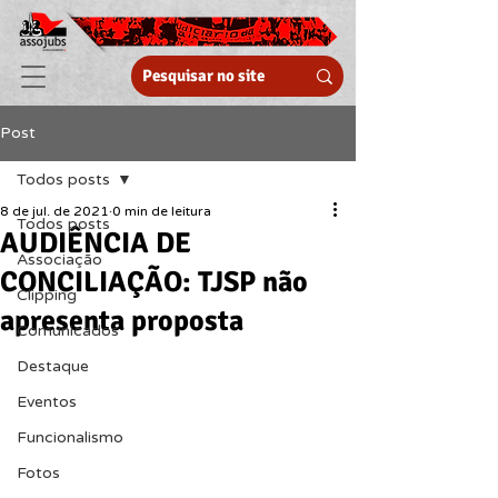
Post
Todos posts
8 de jul. de 2021
0 min de leitura
Todos posts
AUDIÊNCIA DE
Associação
CONCILIAÇÃO: TJSP não
Clipping
apresenta proposta
Comunicados
Destaque
Eventos
Funcionalismo
Fotos