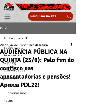
Post
Todos posts
20 de jun. de 2022
1 min de leitura
Todos posts
AUDIÊNCIA PÚBLICA NA
Associação
QUINTA (23/6): Pelo fim do
Clipping
confisco nas
Comunicados
aposentadorias e pensões!
Destaque
Aprova PDL22!
Eventos
Funcionalismo
Fotos