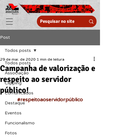
Post
Todos posts
29 de mai. de 2020
1 min de leitura
Todos posts
Campanha de valorização e
Associação
respeito ao servidor
Clipping
público!
Comunicados
#respeitoaoservidorpúblico
Destaque
Eventos
Funcionalismo
Fotos