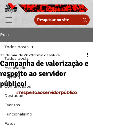
Post
Todos posts
13 de mai. de 2020
1 min de leitura
Todos posts
Campanha de valorização e
Associação
respeito ao servidor
Clipping
público!
Comunicados
#respeitoaoservidorpúblico
Destaque
Eventos
Funcionalismo
Fotos