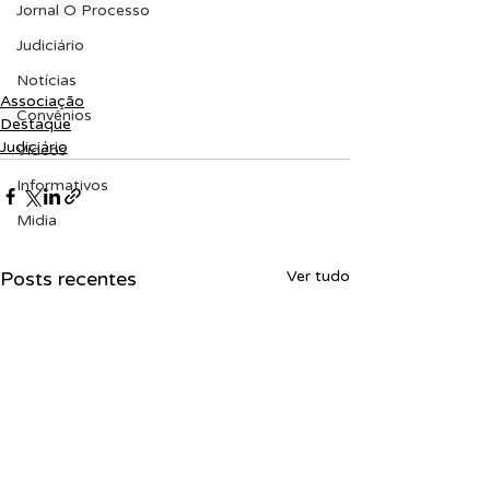
Jornal O Processo
Judiciário
Notícias
Associação
Convênios
Destaque
Judiciário
Vídeos
Informativos
Midia
Posts recentes
Ver tudo