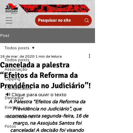
Post
Todos posts
16 de mar. de 2020
1 min de leitura
Todos posts
Cancelada a palestra
Associação
“Efeitos da Reforma da
Clipping
Previdência no Judiciário”!
Comunicados
🔊 Clique para ouvir o texto  
Destaque
A Palestra “Efeitos da Reforma da 
Eventos
Previdência no Judiciário”, que 
ocorreria nesta segunda-feira, 16 de 
Funcionalismo
março, na Assojubs Santos foi 
Fotos
cancelada! A decisão foi visando 