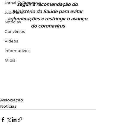
Jornal O Processo
seguir a 
recomendação do 
Ministério da Saúde para evitar 
Judiciário
aglomerações e restringir o avanço 
Notícias
do coronavírus
Convênios
Vídeos
Informativos
Midia
Associação
Notícias