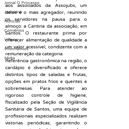
Jornal O Processo
aos associados da Assojubs, um 
Judiciário
deles é o mais agregador, reunindo 
os servidores na pausa para o 
Notícias
almoço: a Cantina da associação, em 
Convênios
Santos. O restaurante prima por 
Vídeos
oferecer alimentação de qualidade a 
um valor acessível, condizente com a 
Informativos
remuneração da categoria.
Midia
Referência gastronômica na região, o 
cardápio é diversificado e oferece 
distintos tipos de saladas e frutas, 
opções em pratos frios e quentes e 
sobremesas. Para atender ao 
rigoroso controle de higiene, 
fiscalizado pela Seção de Vigilância 
Sanitária de Santos, uma equipe de 
profissionais especializados realizam 
vistorias periódicas, garantindo o 