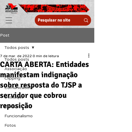
Post
Todos posts
7 de mar. de 2022
0 min de leitura
Todos posts
CARTA ABERTA: Entidades
Associação
manifestam indignação
Clipping
sobre resposta do TJSP a
Comunicados
servidor que cobrou
Destaque
reposição
Eventos
Funcionalismo
Fotos