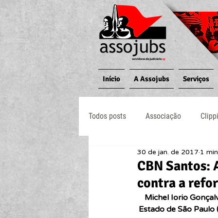
Início
A Assojubs
Serviços
Todos posts
Associação
Clipp
30 de jan. de 2017
1 min
Jornal O Processo
Judiciário
CBN Santos: A
contra a refo
Michel Iorio Gonçal
Estado de São Paulo 