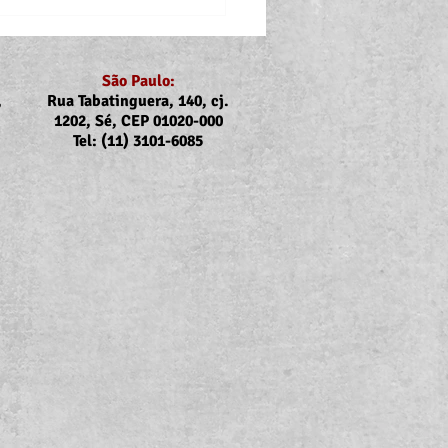
São Paulo:
,
Rua Tabatinguera, 140, cj.
1202, Sé, CEP 01020-000
Tel: (11) 3101-6085
nicado Assojubs:
uste Unimed Odonto em
to (2026)