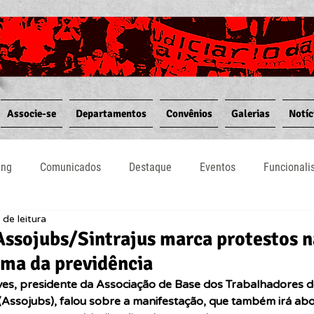
Associe-se
Departamentos
Convênios
Galerias
Notíc
ing
Comunicados
Destaque
Eventos
Funcional
 de leitura
Notícias
Convênios
Vídeos
Informativos
ssojubs/Sintrajus marca protestos n
rma da previdência
ves, presidente da Associação de Base dos Trabalhadores do
(Assojubs), falou sobre a manifestação, que também irá abo