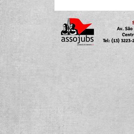
Av. São 
Centr
Tel: (13) 3223
Portaria Nº 10.855/2026
sobre a atualização da
concessão do auxílio-saúde
para servidores/as ativos/as e
inativos/as