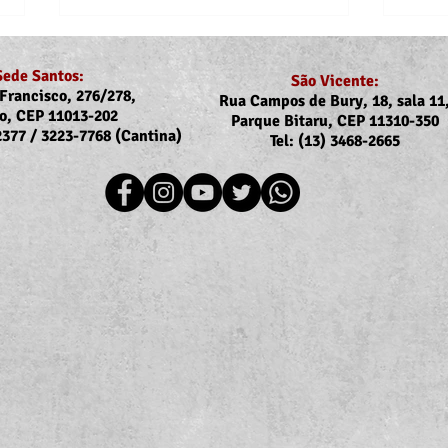
Sede Santos:
São Vicente:
Francisco, 276/278,
Rua Campos de Bury, 18, sala 11
o, CEP 11013-202
Parque Bitaru, CEP 11310-350
-2377 / 3223-7768 (Cantina)
Tel: (13) 3468-2665
Recomposição do auxílio-
Comu
saúde: Implementação dos
Reaj
novos valores entra na folha
agos
de julho (pagamento em
agosto)