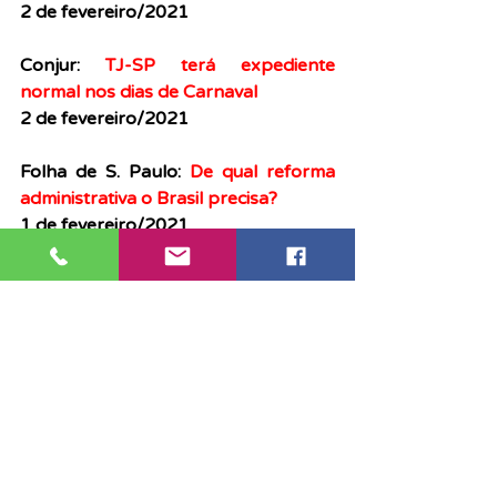
2 de fevereiro/2021
Conjur: 
TJ-SP terá expediente 
normal nos dias de Carnaval
2 de fevereiro/2021
Folha de S. Paulo: 
De qual reforma 
administrativa o Brasil precisa?
1 de fevereiro/2021
Conjur: 
Paulistas devem se orgulhar 
do Judiciário estadual, diz Pinheiro 
Franco
Clipping
Notícias