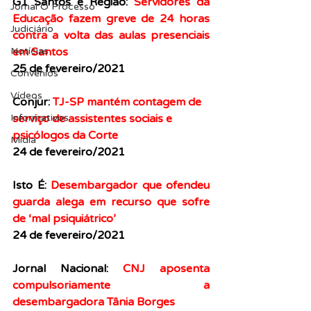
G1 Santos e Região: 
Servidores da 
Jornal O Processo
Educação fazem greve de 24 horas 
Judiciário
contra a volta das aulas presenciais 
em Santos
Notícias
25 de fevereiro/2021
Convênios
Vídeos
Conjur: 
TJ-SP mantém contagem de 
serviço de assistentes sociais e 
Informativos
psicólogos da Corte
Midia
24 de fevereiro/2021
Isto É: 
Desembargador que ofendeu 
guarda alega em recurso que sofre 
de ‘mal psiquiátrico’
24 de fevereiro/2021
Jornal Nacional: 
CNJ aposenta 
compulsoriamente a 
desembargadora Tânia Borges