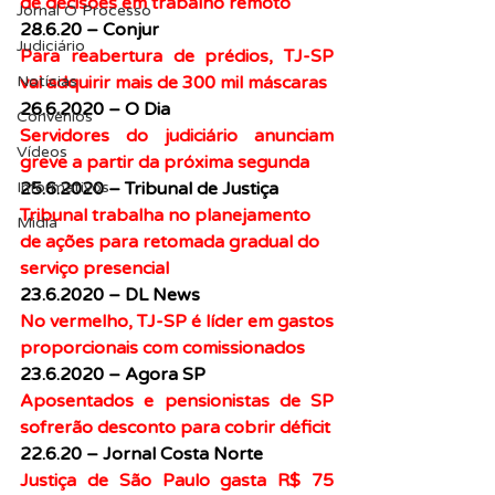
de decisões em trabalho remoto
Jornal O Processo
28.6.20 – Conjur
Judiciário
Para reabertura de prédios, TJ-SP 
vai adquirir mais de 300 mil máscaras
Notícias
26.6.2020 – O Dia
Convênios
Servidores do judiciário anunciam 
Vídeos
greve a partir da próxima segunda
25.6.2020 – Tribunal de Justiça
Informativos
Tribunal trabalha no planejamento 
Midia
de ações para retomada gradual do 
serviço presencial
23.6.2020 – DL News
No vermelho, TJ-SP é líder em gastos 
proporcionais com comissionados
23.6.2020 – Agora SP
Aposentados e pensionistas de SP 
sofrerão desconto para cobrir déficit
22.6.20 – Jornal Costa Norte
Justiça de São Paulo gasta R$ 75 