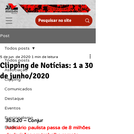
Post
Todos posts
5 de jun. de 2020
1 min de leitura
Todos posts
Clipping de Notícias: 1 a 30
Associação
de junho/2020
Clipping
Comunicados
Destaque
Eventos
Funcionalismo
30.6.20 – Conjur 
Judiciário paulista passa de 8 milhões 
Fotos