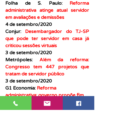
Folha de S. Paulo:
Reforma 
administrativa atinge atual servidor 
em avaliações e demissões
4 de setembro/2020
Conjur: 
Desembargador do TJ-SP 
que pode ter servidor em casa já 
criticou sessões virtuais
3 de setembro/2020
Metrópoles: 
Além da reforma: 
Congresso tem 447 projetos que 
tratam de servidor público
3 de setembro/2020
G1 Economia: 
Reforma 
administrativa: governo propõe fim 
da estabilidade para parte de novos 
servidores
3 de setembro/2020
Conjur: 
CNJ manda TJ-SP 
disponibilizar servidor para auxiliar 