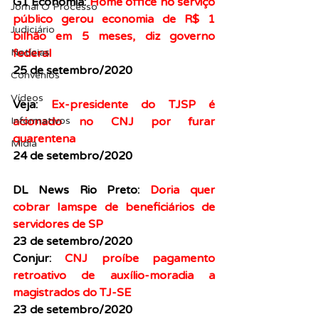
G1 Economia: 
Home office no serviço 
Jornal O Processo
público gerou economia de R$ 1 
Judiciário
bilhão em 5 meses, diz governo 
federal
Notícias
25 de setembro/2020
Convênios
Vídeos
Veja:
Ex-presidente do TJSP é 
acionado no CNJ por furar 
Informativos
quarentena
Midia
24 de setembro/2020
DL News Rio Preto: 
Doria quer 
cobrar Iamspe de beneficiários de 
servidores de SP
23 de setembro/2020
Conjur: 
CNJ proíbe pagamento 
retroativo de auxílio-moradia a 
magistrados do TJ-SE
23 de setembro/2020