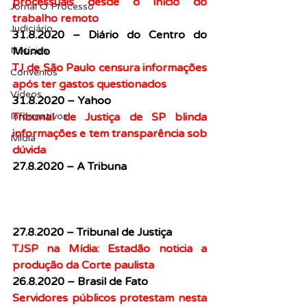
processuais desde o início do 
Jornal O Processo
trabalho remoto
Judiciário
31.8.2020 – Diário do Centro do 
Mundo
Notícias
TJ de São Paulo censura informações 
Convênios
após ter gastos questionados
Vídeos
31.8.2020 – Yahoo
Tribunal de Justiça de SP blinda 
Informativos
informações e tem transparência sob 
Midia
dúvida
27.8.2020 – A Tribuna
27.8.2020 – Tribunal de Justiça
TJSP na Mídia: Estadão noticia a 
produção da Corte paulista
26.8.2020 – Brasil de Fato
Servidores públicos protestam nesta 