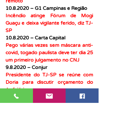
remoto
10.8.2020 – G1 Campinas e Região
Incêndio atinge Fórum de Mogi 
Guaçu e deixa vigilante ferido, diz TJ-
SP
10.8.2020 – Carta Capital
Pego várias vezes sem máscara anti-
covid, togado paulista deve ter dia 25 
um primeiro julgamento no CNJ
9.8.2020 – Conjur
Presidente do TJ-SP se reúne com 
Doria para discutir orçamento do 
Judiciário
7.8.2020 – Jovem Pan
Governo de SP enviará pacote de 
corte de gastos e plano de 
demissões voluntárias à Alesp
7.8.2020 – Isto É Dinheiro
Desembargador de Santos poderá 