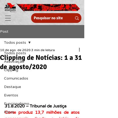
Post
Todos posts
10 de ago. de 2020
3 min de leitura
Todos posts
Clipping de Notícias: 1 a 31
Associação
de agosto/2020
Clipping
Comunicados
Destaque
Eventos
Funcionalismo
31.8.2020 – Tribunal de Justiça
Corte produz 13,7 milhões de atos 
Fotos