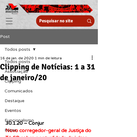
Post
Todos posts
16 de jan. de 2020
1 min de leitura
Todos posts
Clipping de Notícias: 1 a 31
Associação
de janeiro/20
Clipping
Comunicados
Destaque
Eventos
Funcionalismo
30.1.20 – Conjur
Novo corregedor-geral de Justiça do 
Fotos