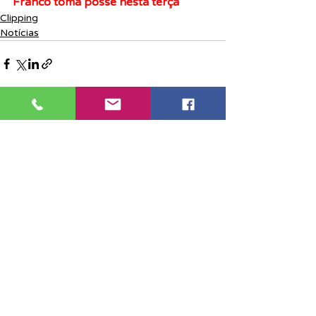
Franco toma posse nesta terça
Clipping
Notícias
Posts recentes
Ver tudo