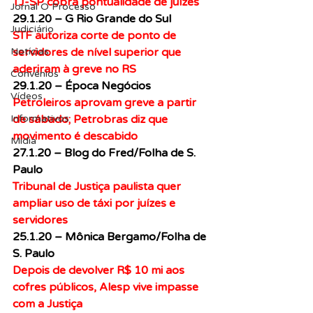
TJ-SP cobra pontualidade de juízes
Jornal O Processo
29.1.20 – G Rio Grande do Sul
Judiciário
STF autoriza corte de ponto de 
servidores de nível superior que 
Notícias
aderiram à greve no RS
Convênios
29.1.20 – Época Negócios
Vídeos
Petroleiros aprovam greve a partir 
de sábado; Petrobras diz que 
Informativos
movimento é descabido
Midia
27.1.20 – Blog do Fred/Folha de S. 
Paulo
Tribunal de Justiça paulista quer 
ampliar uso de táxi por juízes e 
servidores
25.1.20 – Mônica Bergamo/Folha de 
S. Paulo
Depois de devolver R$ 10 mi aos 
cofres públicos, Alesp vive impasse 
com a Justiça