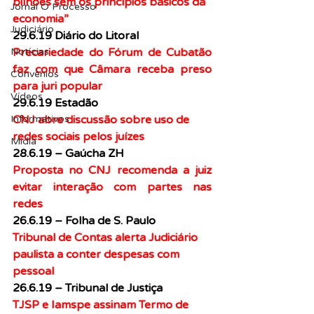
bilhões sem os princípios básicos da 
Jornal O Processo
economia”
Judiciário
29.6.19 Diário do Litoral
Precariedade do Fórum de Cubatão 
Notícias
faz com que Câmara receba preso 
Convênios
para juri popular
Vídeos
29.6.19 Estadão
CNJ abre discussão sobre uso de 
Informativos
redes sociais pelos juízes
Midia
28.6.19 – Gaúcha ZH
Proposta no CNJ recomenda a juiz 
evitar interação com partes nas 
redes
26.6.19 – Folha de S. Paulo
Tribunal de Contas alerta Judiciário 
paulista a conter despesas com 
pessoal
26.6.19 – Tribunal de Justiça
TJSP e Iamspe assinam Termo de 