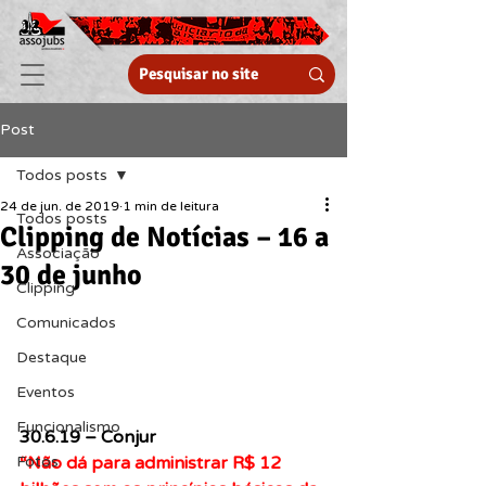
Post
Todos posts
24 de jun. de 2019
1 min de leitura
Todos posts
Clipping de Notícias – 16 a
Associação
30 de junho
Clipping
Comunicados
Destaque
Eventos
Funcionalismo
30.6.19 – Conjur
“Não dá para administrar R$ 12 
Fotos