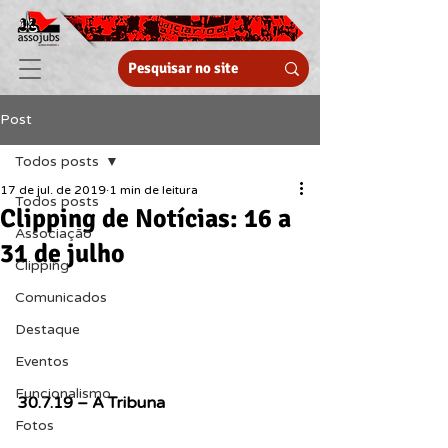
Post
Todos posts
17 de jul. de 2019
1 min de leitura
Todos posts
Clipping de Notícias: 16 a
Associação
31 de julho
Clipping
Comunicados
Destaque
Eventos
Funcionalismo
30.7.19 – A Tribuna
Fotos