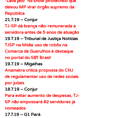
“Lava jato” foi show pirotécnico que 
deixou MP virar órgão supremo da 
República
21.7.19 – Conjur
TJ-SP dá licença não-remunerada a 
servidora antes de 5 anos de atuação
19.7.19 – Tribunal de Justiça Notícias
TJSP na Mídia: uso de robôs na 
Comarca de Guarulhos é destaque 
no portal do SBT Brasil
19.7.19 – Migalhas
Anamatra critica proposta do CNJ 
de regulamentar uso de redes sociais 
por juízes
18.7.19 – Conjur
Para evitar aumento de despesas, TJ-
SP não empossará 82 servidores já 
nomeados
17.7.19 – G1 Pará