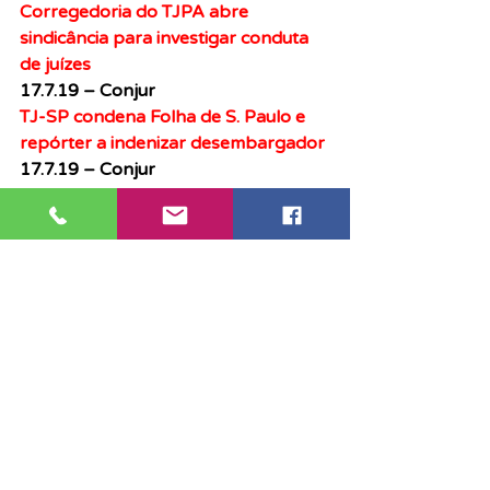
Corregedoria do TJPA abre 
sindicância para investigar conduta 
de juízes
17.7.19 – Conjur
TJ-SP condena Folha de S. Paulo e 
repórter a indenizar desembargador
17.7.19 – Conjur
TJ-SP cria comissão para estudar 
renegociação de contratos 
financeiros     
Clipping
Notícias
Posts recentes
Ver tudo