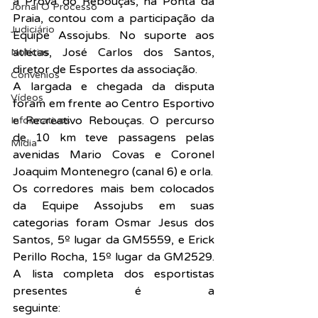
a Prova do Rebouças, na Ponta da 
Jornal O Processo
Praia, contou com a participação da 
Judiciário
Equipe Assojubs. No suporte aos 
atletas, José Carlos dos Santos, 
Notícias
diretor de Esportes da associação.
Convênios
A largada e chegada da disputa 
Vídeos
foram em frente ao Centro Esportivo 
e Recreativo Rebouças. O percurso 
Informativos
de 10 km teve passagens pelas 
Midia
avenidas Mario Covas e Coronel 
Joaquim Montenegro (canal 6) e orla.
Os corredores mais bem colocados 
da Equipe Assojubs em suas 
categorias foram Osmar Jesus dos 
Santos, 5º lugar da GM5559, e Erick 
Perillo Rocha, 15º lugar da GM2529. 
A lista completa dos esportistas 
presentes é a 
seguinte:
AtletaColocaçãoCategoriaTe