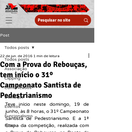
Post
Todos posts
22 de jun. de 2016
1 min de leitura
Todos posts
Com a Prova do Rebouças,
Associação
tem início o 31º
Clipping
Campeonato Santista de
Comunicados
Pedestrianismo
Destaque
Teve início neste domingo, 19 de 
Eventos
junho, às 8 horas, o 31º Campeonato 
Funcionalismo
Santista de Pedestrianismo. E a 1ª 
Etapa da competição, realizada com 
Fotos