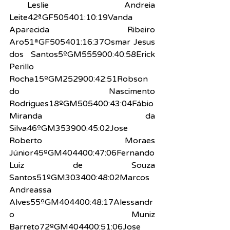
mpo
Leslie Andreia 
Leite42ªGF505401:10:19Vanda 
Aparecida Ribeiro 
Aro51ªGF505401:16:37Osmar Jesus 
dos Santos5ºGM555900:40:58Erick 
Perillo 
Rocha15ºGM252900:42:51Robson 
do Nascimento 
Rodrigues18ºGM505400:43:04Fábio 
Miranda da 
Silva46ºGM353900:45:02Jose 
Roberto Moraes 
Júnior45ºGM404400:47:06Fernando 
Luiz de Souza 
Santos51ºGM303400:48:02Marcos 
Andreassa 
Alves55ºGM404400:48:17Alessandr
o Muniz 
Barreto72ºGM404400:51:06Jose 