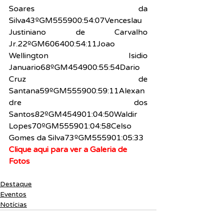
Soares da 
Silva43ºGM555900:54:07Venceslau 
Justiniano de Carvalho 
Jr.22ºGM606400:54:11Joao 
Wellington Isidio 
Januario68ºGM454900:55:54Dario 
Cruz de 
Santana59ºGM555900:59:11Alexan
dre dos 
Santos82ºGM454901:04:50Waldir 
Lopes70ºGM555901:04:58Celso 
Gomes da Silva73ºGM555901:05:33
Clique aqui para ver a Galeria de 
Fotos
Destaque
Eventos
Notícias