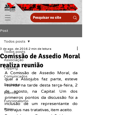
Post
Todos posts
3 de ago. de 2016
2 min de leitura
Todos posts
Comissão de Assedio Moral
Associação
realiza reunião
Clipping
A Comissão de Assedio Moral, da 
Comunicados
qual a Assojubs faz parte, esteve 
Destaque
reunida na tarde desta terça-feira, 2 
de agosto, na Capital. Um dos 
Eventos
primeiros pontos da discussão foi a 
Funcionalismo
inclusão de um representante do 
Fotos
Sintrajus nas tratativas, item aceito.