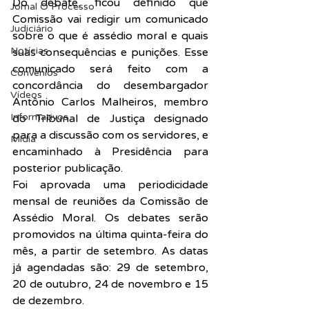
Do debate, ficou definido que 
Jornal O Processo
Comissão vai redigir um comunicado 
Judiciário
sobre o que é assédio moral e quais 
Notícias
suas consequências e punições. Esse 
comunicado será feito com a 
Convênios
concordância do desembargador 
Vídeos
Antônio Carlos Malheiros, membro 
Informativos
do Tribunal de Justiça designado 
para a discussão com os servidores, e 
Midia
encaminhado à Presidência para 
posterior publicação.
Foi aprovada uma periodicidade 
mensal de reuniões da Comissão de 
Assédio Moral. Os debates serão 
promovidos na última quinta-feira do 
mês, a partir de setembro. As datas 
já agendadas são: 29 de setembro, 
20 de outubro, 24 de novembro e 15 
de dezembro.