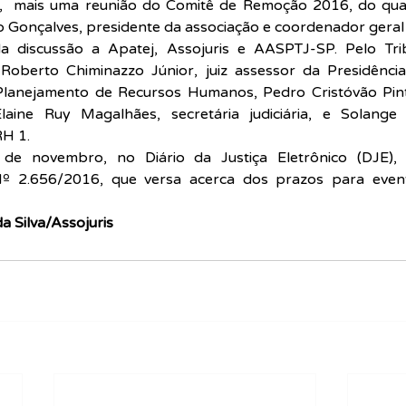
al,  mais uma reunião do Comitê de Remoção 2016, do qual
o Gonçalves, presidente da associação e coordenador geral 
a discussão a Apatej, Assojuris e AASPTJ-SP. Pelo Trib
Roberto Chiminazzo Júnior, juiz assessor da Presidência, 
 Planejamento de Recursos Humanos, Pedro Cristóvão Pinto
Elaine Ruy Magalhães, secretária judiciária, e Solange
H 1.
8 de novembro, no Diário da Justiça Eletrônico (DJE), 
2.656/2016, que versa acerca dos prazos para eventu
a Silva/Assojuris