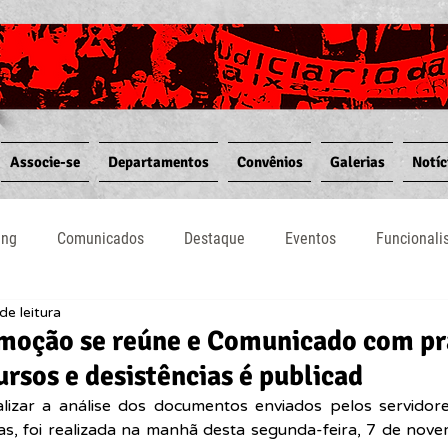
Associe-se
Departamentos
Convênios
Galerias
Notíc
ing
Comunicados
Destaque
Eventos
Funcional
de leitura
Notícias
Convênios
Vídeos
Informativos
moção se reúne e Comunicado com pr
ursos e desistências é publicad
alizar a análise dos documentos enviados pelos servidores
, foi realizada na manhã desta segunda-feira, 7 de novem