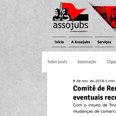
Início
A Assojubs
Serviços
Todos posts
Associação
Clipp
8 de nov. de 2016
1 min 
Jornal O Processo
Judiciário
Comitê de Re
eventuais rec
Com o intuito de fin
mudanças de comarcas