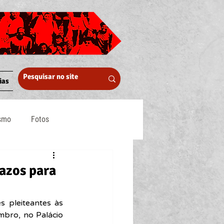
ias
ismo
Fotos
Midia
azos para
 pleiteantes às 
bro, no Palácio 