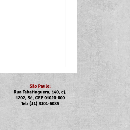
São Paulo:
,
Rua Tabatinguera, 140, cj.
1202, Sé, CEP 01020-000
Tel: (11) 3101-6085
nicado Assojubs: