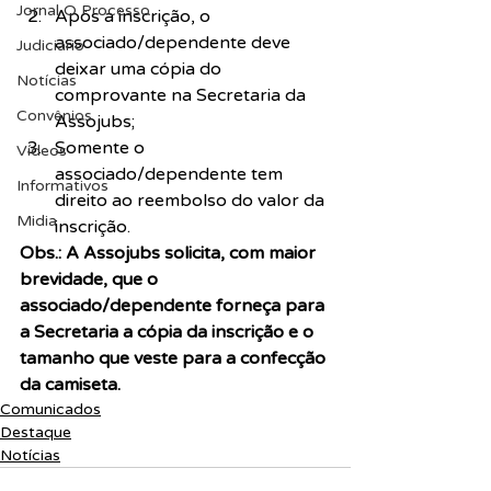
Jornal O Processo
Após a inscrição, o 
associado/dependente deve 
Judiciário
deixar uma cópia do 
Notícias
comprovante na Secretaria da 
Convênios
Assojubs;
Somente o 
Vídeos
associado/dependente tem 
Informativos
direito ao reembolso do valor da 
Midia
inscrição.
Obs.: A Assojubs solicita, com maior 
brevidade, que o 
associado/dependente forneça para 
a Secretaria a cópia da inscrição e o 
tamanho que veste para a confecção 
da camiseta.
Comunicados
Destaque
Notícias