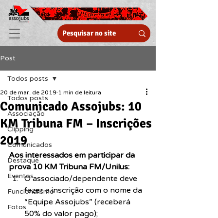
Post
Todos posts
20 de mar. de 2019
1 min de leitura
Todos posts
Comunicado Assojubs: 10
Associação
KM Tribuna FM – Inscrições
Clipping
2019
Comunicados
Aos interessados em participar da 
Destaque
prova 10 KM Tribuna FM/Unilus:
Eventos
O associado/dependente deve 
fazer a inscrição com o nome da 
Funcionalismo
“Equipe Assojubs” (receberá 
Fotos
50% do valor pago);