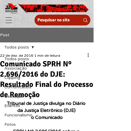
Post
Todos posts
22 de dez. de 2016
1 min de leitura
Todos posts
Comunicado SPRH Nº
Associação
2.696/2016 do DJE:
Clipping
Resultado Final do Processo
Comunicados
de Remoção
Destaque
Tribunal de Justiça divulga no Diário 
Eventos
da Justiça Eletrônico (DJE) 
Funcionalismo
o Comunicado
Fotos