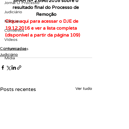
SPRH Nº 2.696/2016 sobre o 
Jornal O Processo
resultado final do Processo de 
Judiciário
Remoção
Clique aqui para acessar o DJE de 
Notícias
19.12.2016 e ver a lista completa 
Convênios
(disponível a partir da página 109
)
Vídeos
Comunicados
Informativos
Judiciário
Midia
Posts recentes
Ver tudo