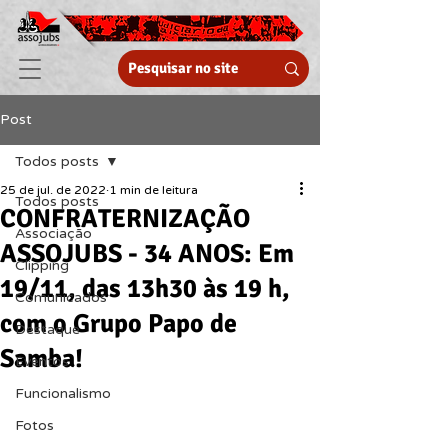
Post
Todos posts
25 de jul. de 2022
1 min de leitura
Todos posts
CONFRATERNIZAÇÃO
Associação
ASSOJUBS - 34 ANOS: Em
Clipping
19/11, das 13h30 às 19 h,
Comunicados
com o Grupo Papo de
Destaque
Samba!
Eventos
Funcionalismo
Fotos