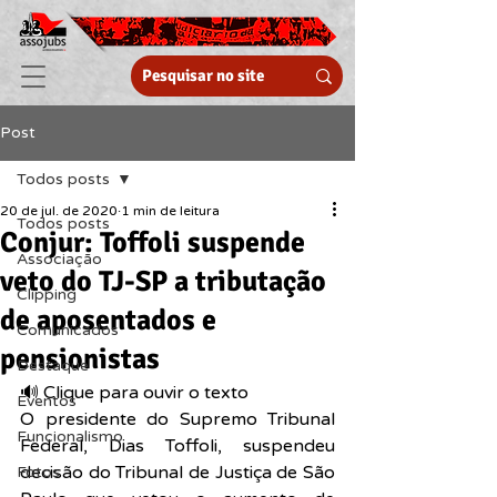
Post
Todos posts
20 de jul. de 2020
1 min de leitura
Todos posts
Conjur: Toffoli suspende
Associação
veto do TJ-SP a tributação
Clipping
de aposentados e
Comunicados
pensionistas
Destaque
🔊 Clique para ouvir o texto  
Eventos
O presidente do Supremo Tribunal 
Funcionalismo
Federal, Dias Toffoli, suspendeu 
decisão do Tribunal de Justiça de São 
Fotos