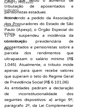
Paulo que vetou o aumento de 
Jornal O Processo
tributação de aposentados e 
Judiciário
pensionistas estaduais.
Atendendo a pedido da Associação 
Notícias
dos Procuradores do Estado de São 
Convênios
Paulo (Apesp), o Órgão Especial do 
Vídeos
TJ-SP 
suspendeu
 a incidência da 
contribuição previdenciária de 
Informativos
aposentados e pensionistas sobre a 
Midia
parcela dos rendimentos que 
ultrapassam o salário mínimo (R$ 
1.045). Atualmente, o tributo incide 
apenas para quem recebe valores 
que superam o teto do Regime Geral 
de Previdência Social (R$ 6.101,06).
As entidades pediram a declaração 
de inconstitucionalidade dos 
seguintes dispositivos: a) artigo 9º, 
parágrafo 2º, da Lei Complementar 